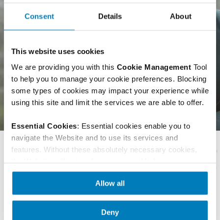
Consent
Details
About
This website uses cookies
We are providing you with this 
Cookie Management 
Tool 
to help you to manage your cookie preferences. Blocking 
some types of cookies may impact your experience while 
using this site and limit the services we are able to offer.
Essential Cookies
: Essential cookies enable you to 
navigate the Website and to use its services and 
features. Without these absolutely necessary cookies, 
the Website will not perform as smoothly for you as we 
would like it to, and we may not be able to provide the 
Allow all
Website or certain services or features.
 These are the 
SECURITY PLAN
only cookies this website collects.
Deny